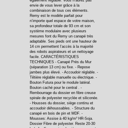
également réglable. Vous n’aurez pas
envie de vous lever grâce à la
combinaison de tous ces éléments.
Remy est le modèle parfait pour
n’importe quel espace de votre maison,
sa profondeur totale de 93 cm et son
système modulaire avec plusieurs
mesures font du Remy un canapé très
adaptable. Ses pieds ont une hauteur de
14 cm permettent l’accès à la majorité
des robots aspirateurs et un nettoyage
facile. CARACTÉRISTIQUES
TECHNIQUES - Canapé Près du Mur
(séparation 13 cm) ou fixe. - Repose
jambes plus élevé. - Accoudoir réglable. -
Têtière réglable manuelle ou électrique. -
Bouton Futura pour le module latéral.
Bouton caché pour le central . -
Rembourrage du dossier en fibre creuse
spirale de polyester recyclée et siliconée.
- Housses du dossier, siège continu et
accoudoir déhoussables. - Structure du
canapé en bois de pin et MDF. -
Mousses: Assise à 40 kg/m³ HR-Soja.
Dossier Fibre de polyester. Reste 20-30