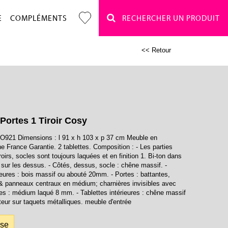
E
COMPLÉMENTS
RECHERCHER UN PRODUIT
<< Retour
Portes 1 Tiroir Cosy
O921 Dimensions : l 91 x h 103 x p 37 cm Meuble en
ne France Garantie. 2 tablettes. Composition : - Les parties
iroirs, socles sont toujours laquées et en finition 1. Bi-ton dans
 sur les dessus. - Côtés, dessus, socle : chêne massif. -
rieures : bois massif ou abouté 20mm. - Portes : battantes,
& panneaux centraux en médium; charnières invisibles avec
ères : médium laqué 8 mm. - Tablettes intérieures : chêne massif
teur sur taquets métalliques. meuble d'entrée
sse