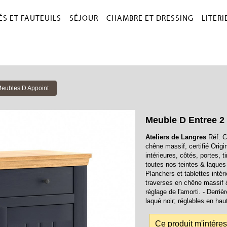
S ET FAUTEUILS
SÉJOUR
CHAMBRE ET DRESSING
LITERI
Meubles D Appoint
Meuble D Entree 2 
Ateliers de Langres
Réf. C
chêne massif, certifié Origi
intérieures, côtés, portes, t
toutes nos teintes & laques
Planchers et tablettes inté
traverses en chêne massif 
réglage de l'amorti. - Derri
laqué noir; réglables en hau
Ce produit m'intére