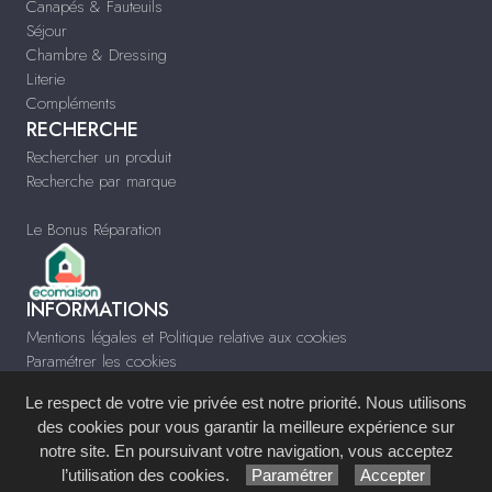
Canapés & Fauteuils
Séjour
Chambre & Dressing
Literie
Compléments
RECHERCHE
Rechercher un produit
Recherche par marque
Le Bonus Réparation
INFORMATIONS
Mentions légales et Politique relative aux cookies
Paramétrer les cookies
Infos & Contact
Le respect de votre vie privée est notre priorité. Nous utilisons
www.meublesfaye.com
des cookies pour vous garantir la meilleure expérience sur
notre site. En poursuivant votre navigation, vous acceptez
Site réalisé avec le
Système de Gestion de Contenu (SGC)
imagenia
, créé et
l’utilisation des cookies.
Paramétrer
Accepter
développé en France par
mémoire d'images
.