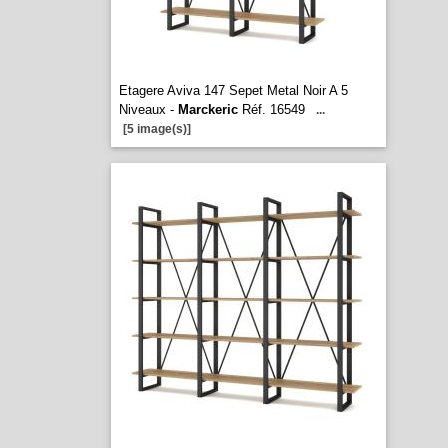
Etagere Aviva 147 Sepet Metal Noir A 5
Niveaux -
Marckeric
Réf. 16549
...
[5 image(s)]