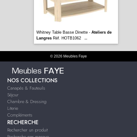
Whitney Table Basse Dinette -
Ateliers de
Langres
Réf. HOTB1062
...
© 2026 Meubles Faye
NOS COLLECTIONS
Canapés & Fauteuils
Séjour
Chambre & Dressing
Literie
Compléments
RECHERCHE
Rechercher un produit
Recherche par marque