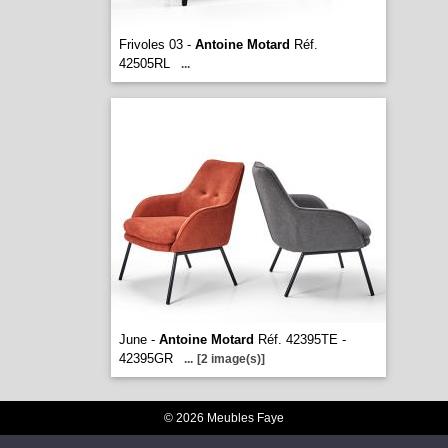
Frivoles 03 -
Antoine Motard
Réf.
42505RL
...
June -
Antoine Motard
Réf. 42395TE -
42395GR
...
[2 image(s)]
© 2026 Meubles Faye