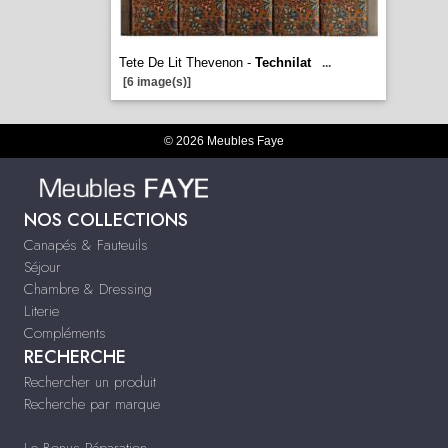
Tete De Lit Thevenon -
Technilat
...
[6 image(s)]
© 2026 Meubles Faye
NOS COLLECTIONS
Canapés & Fauteuils
Séjour
Chambre & Dressing
Literie
Compléments
RECHERCHE
Rechercher un produit
Recherche par marque