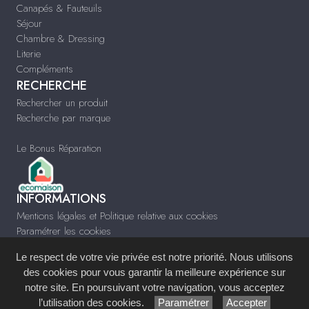
Canapés & Fauteuils
Séjour
Chambre & Dressing
Literie
Compléments
RECHERCHE
Rechercher un produit
Recherche par marque
Le Bonus Réparation
INFORMATIONS
Mentions légales et Politique relative aux cookies
Paramétrer les cookies
Infos & Contact
Le respect de votre vie privée est notre priorité. Nous utilisons
www.meublesfaye.com
des cookies pour vous garantir la meilleure expérience sur
notre site. En poursuivant votre navigation, vous acceptez
Site réalisé avec le
Système de Gestion de Contenu (SGC)
imagenia
, créé et
l’utilisation des cookies.
Paramétrer
Accepter
développé en France par
mémoire d'images
.