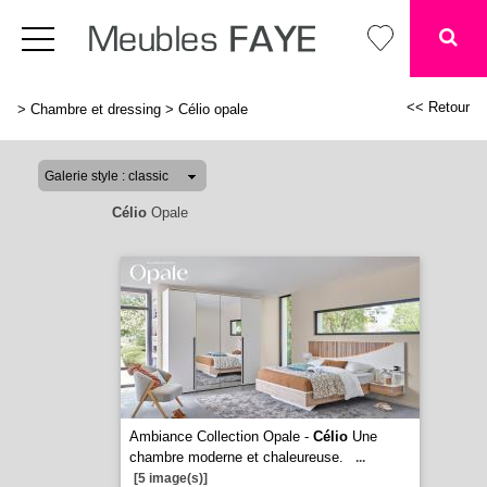
<< Retour
>
Chambre et dressing
>
Célio opale
Célio
Opale
Ambiance Collection Opale -
Célio
Une
chambre moderne et chaleureuse.
...
[5 image(s)]