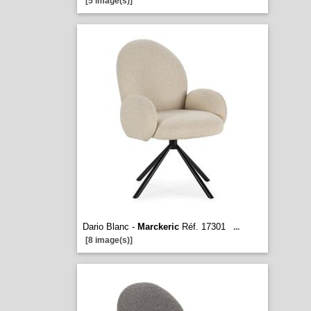
[5 image(s)]
Dario Blanc -
Marckeric
Réf. 17301
...
[8 image(s)]