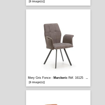
[6 image(s)]
Mery Gris Fonce -
Marckeric
Réf. 16125
...
[6 image(s)]