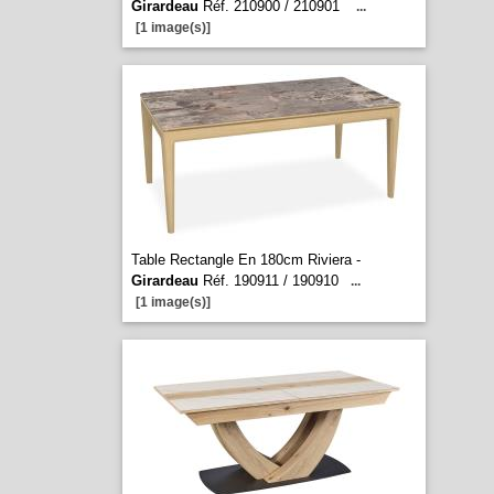
Girardeau
Réf. 210900 / 210901
...
[1 image(s)]
Table Rectangle En 180cm Riviera -
Girardeau
Réf. 190911 / 190910
...
[1 image(s)]