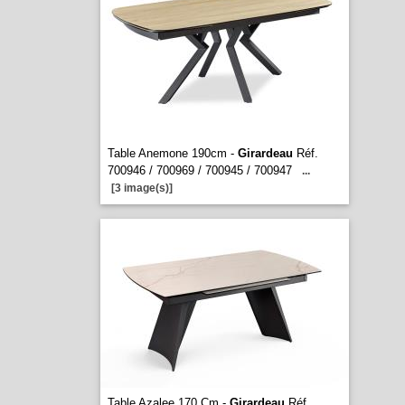
Table Anemone 190cm -
Girardeau
Réf.
700946 / 700969 / 700945 / 700947
...
[3 image(s)]
Table Azalee 170 Cm -
Girardeau
Réf.