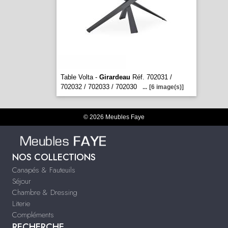
Table Volta -
Girardeau
Réf. 702031 /
702032 / 702033 / 702030
...
[6 image(s)]
© 2026 Meubles Faye
NOS COLLECTIONS
Canapés & Fauteuils
Séjour
Chambre & Dressing
Literie
Compléments
RECHERCHE