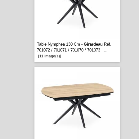
Table Nymphea 130 Cm -
Girardeau
Réf.
701072 / 701071 / 701070 / 701073
...
[11 image(s)]