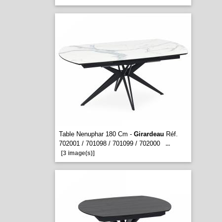
Table Nenuphar 180 Cm -
Girardeau
Réf.
702001 / 701098 / 701099 / 702000
...
[3 image(s)]