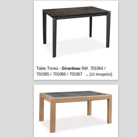
Table Timeo -
Girardeau
Réf. 701064 /
701065 / 701066 / 701067
...
[11 image(s)]