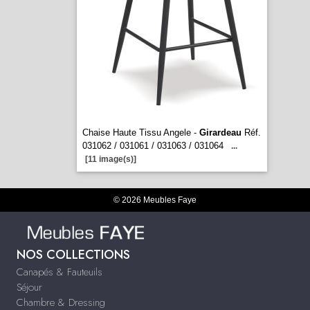
Chaise Haute Tissu Angele -
Girardeau
Réf.
031062 / 031061 / 031063 / 031064
...
[11 image(s)]
© 2026 Meubles Faye
NOS COLLECTIONS
Canapés & Fauteuils
Séjour
Chambre & Dressing