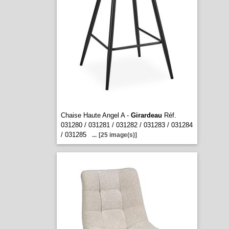
Chaise Haute Angel A -
Girardeau
Réf.
031280 / 031281 / 031282 / 031283 / 031284
/ 031285
...
[25 image(s)]