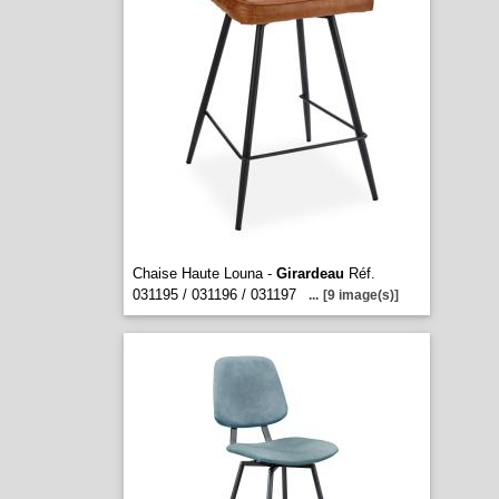
Chaise Haute Louna -
Girardeau
Réf.
031195 / 031196 / 031197
...
[9 image(s)]