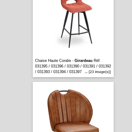
Chaise Haute Coralie -
Girardeau
Réf.
031395 / 031396 / 031390 / 031391 / 031392
/ 031393 / 031394 / 031397
...
[23 image(s)]