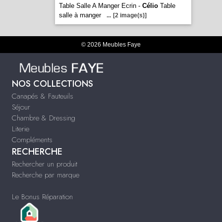
Table Salle A Manger Ecrin -
Célio
Table
salle à manger
...
[2 image(s)]
© 2026 Meubles Faye
NOS COLLECTIONS
Canapés & Fauteuils
Séjour
Chambre & Dressing
Literie
Compléments
RECHERCHE
Rechercher un produit
Recherche par marque
Le Bonus Réparation