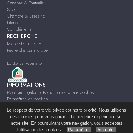
Canapés & Fauteuils
Séjour
Chambre & Dressing
Literie
Compléments
RECHERCHE
Rechercher un produit
Recherche par marque
Le Bonus Réparation
INFORMATIONS
Mentions légales et Politique relative aux cookies
Paramétrer les cookies
Infos & Contact
Le respect de votre vie privée est notre priorité. Nous utilisons
www.meublesfaye.com
des cookies pour vous garantir la meilleure expérience sur
notre site. En poursuivant votre navigation, vous acceptez
Site réalisé avec le
Système de Gestion de Contenu (SGC)
imagenia
, créé et
l’utilisation des cookies.
Paramétrer
Accepter
développé en France par
mémoire d'images
.