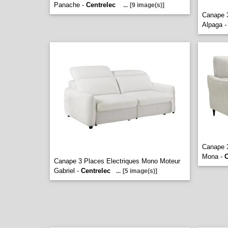
Panache -
Centrelec
...
[9 image(s)]
Canape 3
Alpaga 
Canape 3
Mona -
C
Canape 3 Places Electriques Mono Moteur
Gabriel -
Centrelec
...
[5 image(s)]