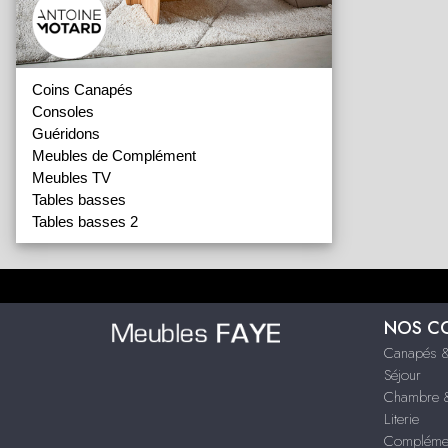
Coins Canapés
Consoles
Guéridons
Meubles de Complément
Meubles TV
Tables basses
Tables basses 2
NOS C
Canapés &
Séjour
Chambre &
Literie
Compléme