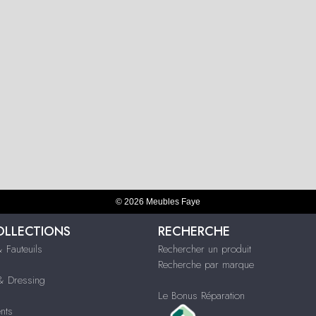
© 2026 Meubles Faye
OLLECTIONS
RECHERCHE
 Fauteuils
Rechercher un produit
Recherche par marque
 Dressing
Le Bonus Réparation
nts