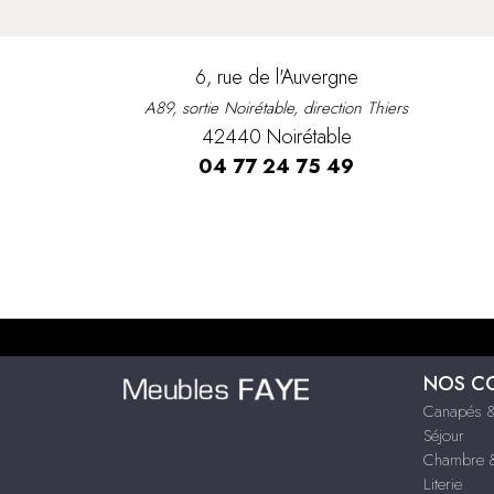
6, rue de l'Auvergne
A89, sortie Noirétable, direction Thiers
42440 Noirétable
04 77 24 75 49
NOS C
Canapés &
Séjour
Chambre &
Literie