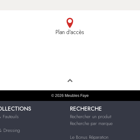
Plan d'accès
© 2026 Meubles Faye
OLLECTIONS
RECHERCHE
 Fauteuils
Rechercher un produit
Recherche par marque
 Dressing
Le Bonus Réparation